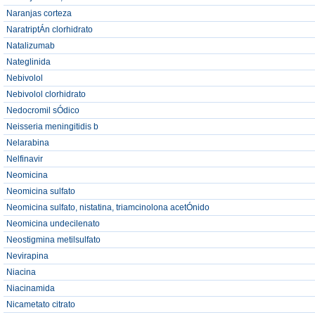
Naranjas corteza
NaratriptÁn clorhidrato
Natalizumab
Nateglinida
Nebivolol
Nebivolol clorhidrato
Nedocromil sÓdico
Neisseria meningitidis b
Nelarabina
Nelfinavir
Neomicina
Neomicina sulfato
Neomicina sulfato, nistatina, triamcinolona acetÓnido
Neomicina undecilenato
Neostigmina metilsulfato
Nevirapina
Niacina
Niacinamida
Nicametato citrato