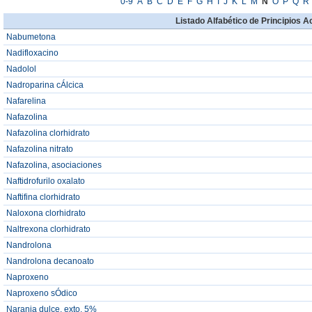
0-9
A
B
C
D
E
F
G
H
I
J
K
L
M
N
O
P
Q
R
Listado Alfabético de Principios A
Nabumetona
Nadifloxacino
Nadolol
Nadroparina cÁlcica
Nafarelina
Nafazolina
Nafazolina clorhidrato
Nafazolina nitrato
Nafazolina, asociaciones
Naftidrofurilo oxalato
Naftifina clorhidrato
Naloxona clorhidrato
Naltrexona clorhidrato
Nandrolona
Nandrolona decanoato
Naproxeno
Naproxeno sÓdico
Naranja dulce, exto. 5%