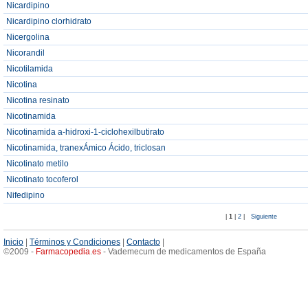
Nicardipino
Nicardipino clorhidrato
Nicergolina
Nicorandil
Nicotilamida
Nicotina
Nicotina resinato
Nicotinamida
Nicotinamida a-hidroxi-1-ciclohexilbutirato
Nicotinamida, tranexÁmico Ácido, triclosan
Nicotinato metilo
Nicotinato tocoferol
Nifedipino
|
1
|
2
|
Siguiente
Inicio
|
Términos y Condiciones
|
Contacto
|
©2009 -
Farmacopedia
.
es
- Vademecum de medicamentos de España