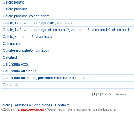
Calcio iodato
Calcio pidolato
Calcio pidolato, colecalciferol
Calcio, isoflavonas de soja exto., vitamina d3
Calcio, isoflavonas de soja, vitamina b12, vitamina b6, vitamina b9, vitamina d
Calcio, vitamina d3, vitamina k
Calcipotriol
Calcitonina salmÓn sintÉtica
Calcitriol
CalÉndula exto.
CalÉndula officinalis
CalÉndula officinalis, piroctona olamina, zinc piritionato
Camomila
|
1
|
2
|
3
|
4
|
5
|
Siguiente
Inicio
|
Términos y Condiciones
|
Contacto
|
©2009 -
Farmacopedia
.
es
- Vademecum de medicamentos de España