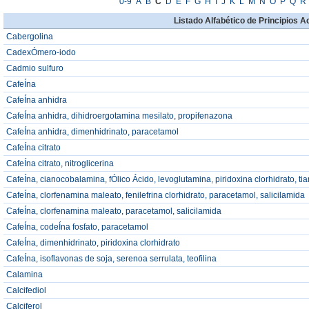
0-9
A
B
C
D
E
F
G
H
I
J
K
L
M
N
O
P
Q
R
Listado Alfabético de Principios A
Cabergolina
CadexÓmero-iodo
Cadmio sulfuro
CafeÍna
CafeÍna anhidra
CafeÍna anhidra, dihidroergotamina mesilato, propifenazona
CafeÍna anhidra, dimenhidrinato, paracetamol
CafeÍna citrato
CafeÍna citrato, nitroglicerina
CafeÍna, cianocobalamina, fÓlico Ácido, levoglutamina, piridoxina clorhidrato, ti
CafeÍna, clorfenamina maleato, fenilefrina clorhidrato, paracetamol, salicilamida
CafeÍna, clorfenamina maleato, paracetamol, salicilamida
CafeÍna, codeÍna fosfato, paracetamol
CafeÍna, dimenhidrinato, piridoxina clorhidrato
CafeÍna, isoflavonas de soja, serenoa serrulata, teofilina
Calamina
Calcifediol
Calciferol