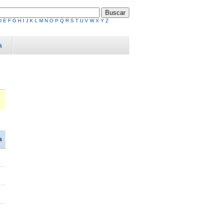
D
E
F
G
H
I
J
K
L
M
N
O
P
Q
R
S
T
U
V
W
X
Y
Z
a
a