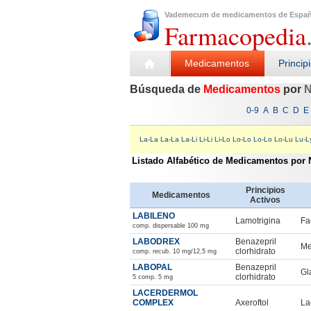
Vademecum de medicamentos de Espa
Farmacopedia
Medicamentos
Princip
Búsqueda de
Medicamentos
por
N
0-9
A
B
C
D
E
La-La
La-La
La-Li
Li-Li
Li-Lo
Lo-Lo
Lo-Lo
Lo-Lu
Lu-L
Listado Alfabético de Medicamentos por
Principios
Medicamentos
Activos
LABILENO
Lamotrigina
Fa
comp. dispersable 100 mg
LABODREX
Benazepril
Me
clorhidrato
comp. recub. 10 mg/12,5 mg
LABOPAL
Benazepril
Gl
clorhidrato
5 comp. 5 mg
LACERDERMOL
COMPLEX
Axeroftol
La