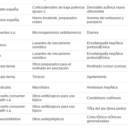
Corticosteroides de baja potencia
Dermatitis actÍnica rayos
iefel espaÑa
(grupo i)
ultravioleta
Hierro trivalente, preparados
Anemia del embarazo y
iesi-espaÑa
orales
puerperio
ventus s.a.
Microorganismos antidiarreicos
Diarrea
Laxantes de mecanismo
EncefalopatÍa hepÁtica
inco
osmótico
portosistÉmica
Laxantes de mecanismo
EncefalopatÍa hepÁtica
n
osmótico
portosistÉmica
Otros preparados para el
cala farma
Resfriado comun (coriza)
resfriado en asociación
cala farma
Tónicos
Agotamiento
dicalia
Macrólidos
Amebiasis hepÁtica
vartis consumer
Otros antifúngicos para uso
Candidiasis cutÁneas
alth s.a.
tópico
vartis consumer
Otros antifúngicos para uso
TiÑa del pie (tinea pedis)
alth s.a.
tópico
Crisis tÓnico-clÓnicas
axosmithkline
Otros antiepilépticos
generalizadas