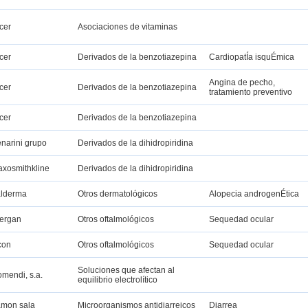
cer
Asociaciones de vitaminas
cer
Derivados de la benzotiazepina
CardiopatÍa isquÉmica
Angina de pecho,
cer
Derivados de la benzotiazepina
tratamiento preventivo
cer
Derivados de la benzotiazepina
narini grupo
Derivados de la dihidropiridina
axosmithkline
Derivados de la dihidropiridina
lderma
Otros dermatológicos
Alopecia androgenÉtica
lergan
Otros oftalmológicos
Sequedad ocular
con
Otros oftalmológicos
Sequedad ocular
Soluciones que afectan al
omendi, s.a.
equilibrio electrolítico
mon sala
Microorganismos antidiarreicos
Diarrea