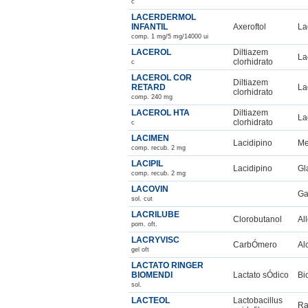
c
LACERDERMOL
INFANTIL
Axeroftol
La
comp. 1 mg/5 mg/14000 ui
LACEROL
Diltiazem
La
clorhidrato
c
LACEROL COR
Diltiazem
RETARD
La
clorhidrato
comp. 240 mg
LACEROL HTA
Diltiazem
La
clorhidrato
c
LACIMEN
Lacidipino
Me
comp. recub. 2 mg
LACIPIL
Lacidipino
Gl
comp. recub. 2 mg
LACOVIN
Ga
sol. cut
LACRILUBE
Clorobutanol
Al
pom. oft.
LACRYVISC
CarbÓmero
Al
gel oft
LACTATO RINGER
BIOMENDI
Lactato sÓdico
Bi
sol.
LACTEOL
Lactobacillus
Ra