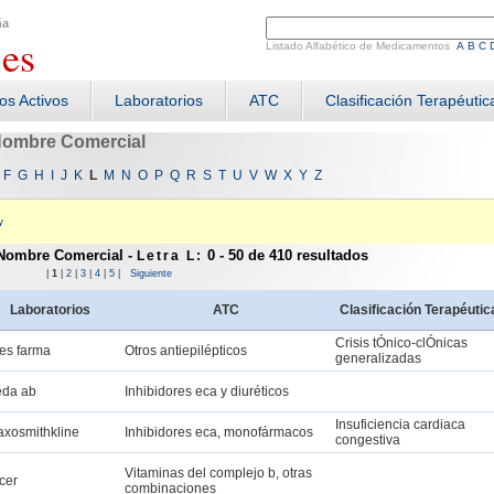
ña
.
es
Listado Alfabético de Medicamentos
A
B
C
ios Activos
Laboratorios
ATC
Clasificación Terapéutic
ombre Comercial
F
G
H
I
J
K
L
M
N
O
P
Q
R
S
T
U
V
W
X
Y
Z
y
 Nombre Comercial
-
0 - 50 de
410
resultados
Letra L:
|
1
|
2
|
3
|
4
|
5
|
Siguiente
Laboratorios
ATC
Clasificación Terapéutic
Crisis tÓnico-clÓnicas
es farma
Otros antiepilépticos
generalizadas
da ab
Inhibidores eca y diuréticos
Insuficiencia cardiaca
axosmithkline
Inhibidores eca, monofármacos
congestiva
Vitaminas del complejo b, otras
cer
combinaciones