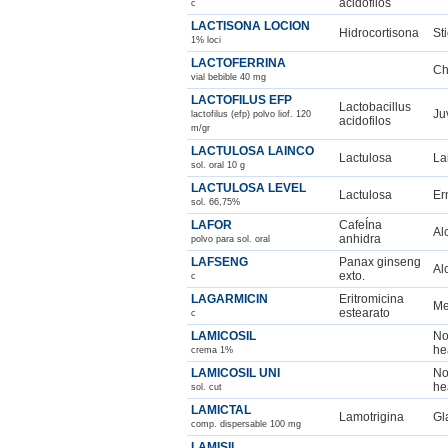
acidofilos
c
LACTISONA LOCION
Hidrocortisona
St
1% loci
LACTOFERRINA
Ch
vial bebible 40 mg
LACTOFILUS EFP
Lactobacillus
Ju
lactofilus (efp) polvo liof. 120
acidofilos
m/gr
LACTULOSA LAINCO
Lactulosa
La
sol. oral 10 g
LACTULOSA LEVEL
Lactulosa
Er
sol. 66,75%
LAFOR
CafeÍna
Al
anhidra
polvo para sol. oral
LAFSENG
Panax ginseng
Al
exto.
c
LAGARMICIN
Eritromicina
Me
estearato
c
LAMICOSIL
No
he
crema 1%
LAMICOSIL UNI
No
he
sol. cut
LAMICTAL
Lamotrigina
Gl
comp. dispersable 100 mg
LAMISIL