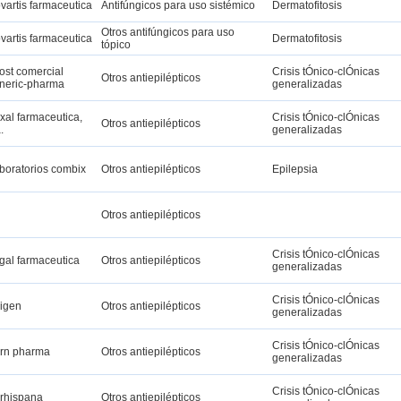
vartis farmaceutica
Antifúngicos para uso sistémico
Dermatofitosis
Otros antifúngicos para uso
vartis farmaceutica
Dermatofitosis
tópico
ost comercial
Crisis tÓnico-clÓnicas
Otros antiepilépticos
neric-pharma
generalizadas
xal farmaceutica,
Crisis tÓnico-clÓnicas
Otros antiepilépticos
.
generalizadas
boratorios combix
Otros antiepilépticos
Epilepsia
Otros antiepilépticos
Crisis tÓnico-clÓnicas
gal farmaceutica
Otros antiepilépticos
generalizadas
Crisis tÓnico-clÓnicas
igen
Otros antiepilépticos
generalizadas
Crisis tÓnico-clÓnicas
rn pharma
Otros antiepilépticos
generalizadas
Crisis tÓnico-clÓnicas
rhispana
Otros antiepilépticos