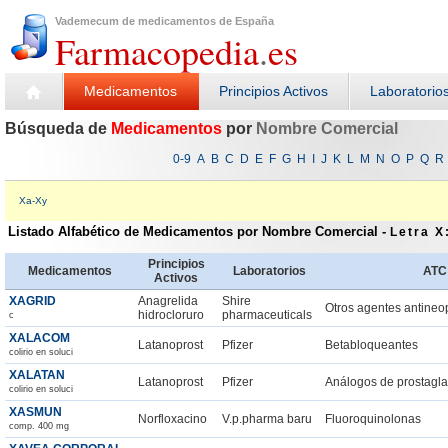
Vademecum de medicamentos de España
Farmacopedia
.
es
Medicamentos
Principios Activos
Laboratorio
Búsqueda de
Medicamentos
por
Nombre Comercial
0-9
A
B
C
D
E
F
G
H
I
J
K
L
M
N
O
P
Q
R
Xa-Xy
Listado Alfabético de Medicamentos por Nombre Comercial
-
Letra X
Principios
Medicamentos
Laboratorios
ATC
Activos
XAGRID
Anagrelida
Shire
Otros agentes antineo
hidrocloruro
pharmaceuticals
c
XALACOM
Latanoprost
Pfizer
Betabloqueantes
colirio en soluci
XALATAN
Latanoprost
Pfizer
Análogos de prostagl
colirio en soluci
XASMUN
Norfloxacino
V.p.pharma baru
Fluoroquinolonas
comp. 400 mg