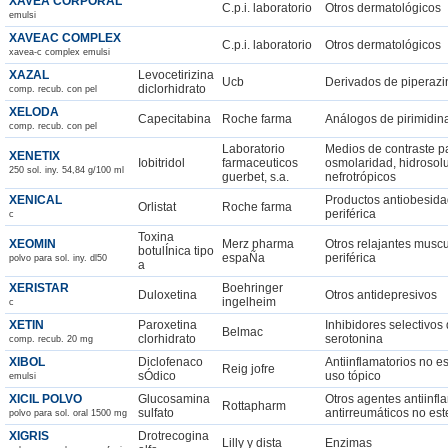
XAVEA CORPORAL
C.p.i. laboratorio
Otros dermatológicos
emulsi
XAVEAC COMPLEX
C.p.i. laboratorio
Otros dermatológicos
xavea-c complex emulsi
XAZAL
Levocetirizina
Ucb
Derivados de piperazi
diclorhidrato
comp. recub. con pel
XELODA
Capecitabina
Roche farma
Análogos de pirimidin
comp. recub. con pel
Laboratorio
Medios de contraste pa
XENETIX
Iobitridol
farmaceuticos
osmolaridad, hidrosol
250 sol. iny. 54,84 g/100 ml
guerbet, s.a.
nefrotrópicos
XENICAL
Productos antiobesida
Orlistat
Roche farma
periférica
c
Toxina
XEOMIN
Merz pharma
Otros relajantes musc
botulÍnica tipo
espaÑa
periférica
polvo para sol. iny. dl50
a
XERISTAR
Boehringer
Duloxetina
Otros antidepresivos
ingelheim
c
XETIN
Paroxetina
Inhibidores selectivos
Belmac
clorhidrato
serotonina
comp. recub. 20 mg
XIBOL
Diclofenaco
Antiinflamatorios no e
Reig jofre
sÓdico
uso tópico
emulsi
XICIL POLVO
Glucosamina
Otros agentes antiinfl
Rottapharm
sulfato
antirreumáticos no es
polvo para sol. oral 1500 mg
XIGRIS
Drotrecogina
Lilly y dista
Enzimas