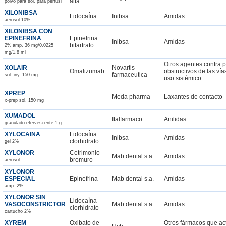
alfa
polvo para sol. para perfusi
XILONIBSA
LidocaÍna
Inibsa
Amidas
aerosol 10%
XILONIBSA CON
EPINEFRINA
Epinefrina
Inibsa
Amidas
bitartrato
2% amp. 36 mg/0,0225
mg/1,8 ml
Otros agentes contra 
XOLAIR
Novartis
Omalizumab
obstructivos de las ví
farmaceutica
sol. iny. 150 mg
uso sistémico
XPREP
Meda pharma
Laxantes de contacto
x-prep sol. 150 mg
XUMADOL
Italfarmaco
Anilidas
granulado efervescente 1 g
XYLOCAINA
LidocaÍna
Inibsa
Amidas
clorhidrato
gel 2%
XYLONOR
Cetrimonio
Mab dental s.a.
Amidas
bromuro
aerosol
XYLONOR
ESPECIAL
Epinefrina
Mab dental s.a.
Amidas
amp. 2%
XYLONOR SIN
LidocaÍna
VASOCONSTRICTOR
Mab dental s.a.
Amidas
clorhidrato
cartucho 2%
XYREM
Oxibato de
Otros fármacos que ac