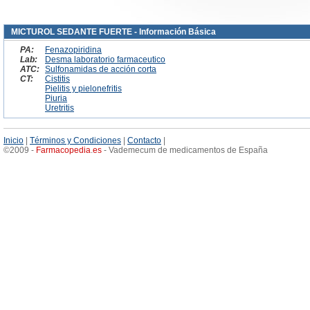
MICTUROL SEDANTE FUERTE - Información Básica
PA:
Fenazopiridina
Lab:
Desma laboratorio farmaceutico
ATC:
Sulfonamidas de acción corta
CT:
Cistitis
Pielitis y pielonefritis
Piuria
Uretritis
Inicio
|
Términos y Condiciones
|
Contacto
|
©2009 -
Farmacopedia
.
es
- Vademecum de medicamentos de España